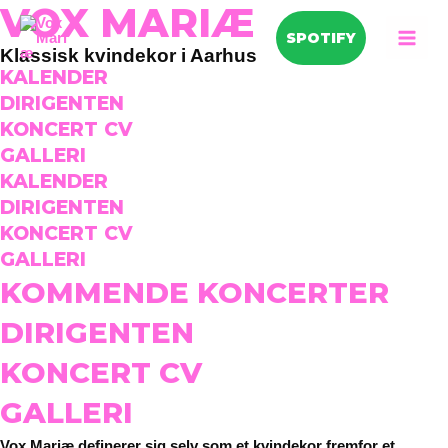
VOX MARIÆ
Gå
til
SPOTIFY
MAI
Klassisk kvindekor i Aarhus
indholdet
KALENDER
MEN
DIRIGENTEN
KONCERT CV
GALLERI
KALENDER
DIRIGENTEN
KONCERT CV
GALLERI
KOMMENDE KONCERTER
DIRIGENTEN
KONCERT CV
GALLERI
Vox Mariæ definerer sig selv som et kvindekor fremfor et