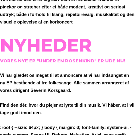
pigekor
og stræber efter et både modent, kreativt og seriøst
udtryk; både i forhold til klang, repetoirevalg, musikalitet og den
visuelle oplevelse af en korkoncert
NYHEDER
VORES NYE EP "UNDER EN ROSENKIND" ER UDE NU!
Vi har glædet os meget til at annoncere at vi har indsunget en
ny EP bestående af tre folkesange. Alle sammen arrangeret af
vores dirigent
Severin Korsgaard.
Find den dér, hvor du plejer at lytte til din musik. Vi håber, at I vil
tage godt imod den.
:root { --size: 64px; } body { margin: 0; font-family: system-ui, -
apple-system, Segoe UI, Roboto, Helvetica, Arial, sans-serif;