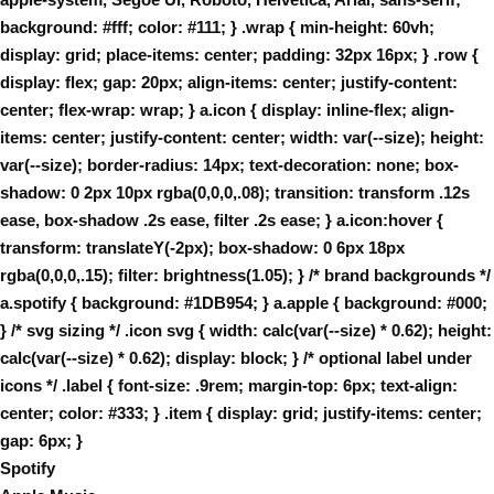
background: #fff; color: #111; } .wrap { min-height: 60vh;
display: grid; place-items: center; padding: 32px 16px; } .row {
display: flex; gap: 20px; align-items: center; justify-content:
center; flex-wrap: wrap; } a.icon { display: inline-flex; align-
items: center; justify-content: center; width: var(--size); height:
var(--size); border-radius: 14px; text-decoration: none; box-
shadow: 0 2px 10px rgba(0,0,0,.08); transition: transform .12s
ease, box-shadow .2s ease, filter .2s ease; } a.icon:hover {
transform: translateY(-2px); box-shadow: 0 6px 18px
rgba(0,0,0,.15); filter: brightness(1.05); } /* brand backgrounds */
a.spotify { background: #1DB954; } a.apple { background: #000;
} /* svg sizing */ .icon svg { width: calc(var(--size) * 0.62); height:
calc(var(--size) * 0.62); display: block; } /* optional label under
icons */ .label { font-size: .9rem; margin-top: 6px; text-align:
center; color: #333; } .item { display: grid; justify-items: center;
gap: 6px; }
Spotify